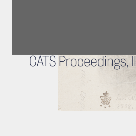
Studying 18th-Cent
Paintings and Works
on Paper
CATS Proceedings, II