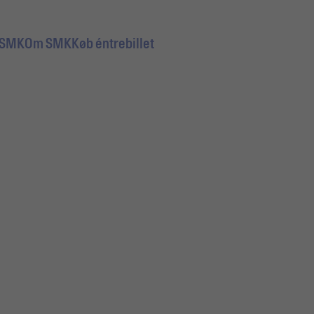
 SMK
Om SMK
Køb éntrebillet