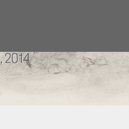
ury
 of Art
, 2014