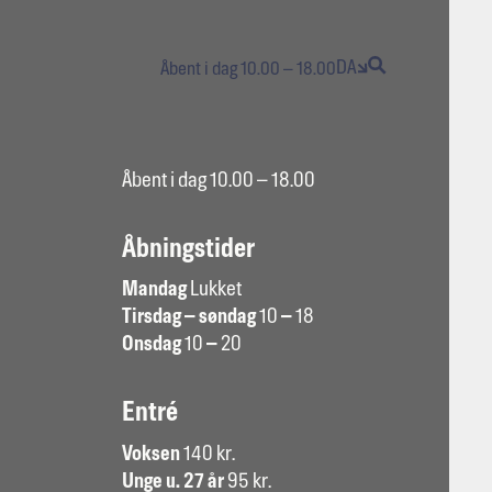
DA
Åbent i dag 10.00 – 18.00
Åbent i dag 10.00 – 18.00
Åbningstider
Mandag
Lukket
Tirsdag – søndag
10
–
18
Onsdag
10
–
20
Entré
Voksen
140 kr.
Unge u. 27 år
95 kr.