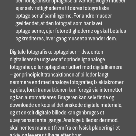
den fotografiske optagelse af værket. Nogle museer
ejer selv rettighederne til deres fotografiske
optagelser af samlingerne. For andre museer
gælder det, at den fotograf, som har lavet
optagelserne, ejer fotorettighederne og skal betales
og krediteres, hver gang museet anvender dem.
Digitale fotografiske optagelser – dvs. enten
digitaliserede udgaver af oprindeligt analoge
fotografier, eller optagelser udført med digitalkamera
– gør principielt transaktionen af billeder langt
nemmere end med analoge fotografier, fx ektakromer
og dias, fordi transaktionen kan foregå via internettet
og kan automatiseres. Brugeren kan selv finde og
downloade en kopi af det ønskede digitale materiale,
og et enkelt digitale billede kan genbruges et
ubegrænset antal gange. Analoge billeder, derimod,
skal hentes manuelt frem fra en fysisk placering i et
arkiv, og leveres tilbage efter brug.