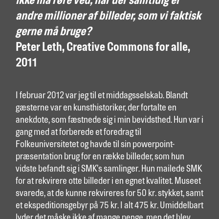
ikke må røre ved, når der samtidig er
andre millioner af billeder, som vi faktisk
gerne må bruge?
Peter Leth, Creative Commons for alle,
2011
I februar 2012 var jeg til et middagsselskab. Blandt
gæsterne var en kunsthistoriker, der fortalte en
anekdote, som fæstnede sig i min bevidsthed. Hun var i
gang med at forberede et foredrag til
Folkeuniversitetet og havde til sin powerpoint-
præsentation brug for en række billeder, som hun
vidste befandt sig i SMK’s samlinger. Hun mailede SMK
for at rekvirere otte billeder i en egnet kvalitet. Museet
svarede, at de kunne rekvireres for 50 kr. stykket, samt
et ekspeditionsgebyr på 75 kr. I alt 475 kr. Umiddelbart
lyder det måske ikke af mange penge, men det blev