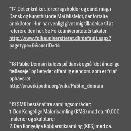
*17 Det er kritiker, foredragsholder og cand. mag. i
Dansk og Kunsthistorie Mai Misfeldt, der fortalte
anekdoten. Hun har venligt givet mig tilladelse til at
referere den her. Se Folkeuniversitetets takster
http://www.folkeuniversitetet.dk/default.aspx?
pagetype=6&custID=14
*18 Public Domain kaldes på dansk også “det åndelige
fælleseje” og betyder offentlig ejendom, som er fri af
ophavsret.
http://en.wikipedia.org/wiki/Public_domain
*19 SMK består af tre samlingsområder:
1. Den Kongelige Malerisamling (KMS) med ca. 10.000
malerier og skulpturer
2. Den Kongelige Kobberstiksamling (KKS) med ca.