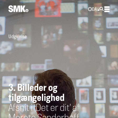
DA
Udgivelse
3. Billeder og
tilgængelighed
Afsnit i 'Det er dit' af