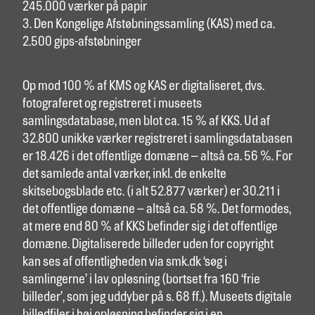
245.000 værker på papir
3. Den Kongelige Afstøbningssamling (KAS) med ca.
2.500 gips-afstøbninger
Op mod 100 % af KMS og KAS er digitaliseret, dvs.
fotograferet og registreret i museets
samlingsdatabase, men blot ca. 15 % af KKS. Ud af
32.800 unikke værker registreret i samlingsdatabasen
er 18.426 i det offentlige domæne – altså ca. 56 %. For
det samlede antal værker, inkl. de enkelte
skitsebogsblade etc. (i alt 52.877 værker) er 30.211 i
det offentlige domæne – altså ca. 58 %. Det formodes,
at mere end 80 % af KKS befinder sig i det offentlige
domæne. Digitaliserede billeder uden for copyright
kan ses af offentligheden via smk.dk ‘søg i
samlingerne’ i lav opløsning (bortset fra 160 ‘frie
billeder’, som jeg uddyber på s. 68 ff.). Museets digitale