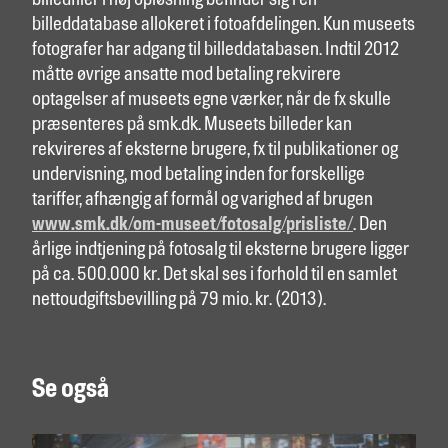
billedfiler i høj opløsning befinder sig i en
billeddatabase allokeret i fotoafdelingen. Kun museets
fotografer har adgang til billeddatabasen. Indtil 2012
måtte øvrige ansatte mod betaling rekvirere
optagelser af museets egne værker, når de fx skulle
præsenteres på smk.dk. Museets billeder kan
rekvireres af eksterne brugere, fx til publikationer og
undervisning, mod betaling inden for forskellige
tariffer, afhængig af formål og varighed af brugen
www.smk.dk/om-museet/fotosalg/prisliste/
. Den
årlige indtjening på fotosalg til eksterne brugere ligger
på ca. 500.000 kr. Det skal ses i forhold til en samlet
nettoudgiftsbevilling på 79 mio. kr. (2013).
Se også