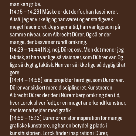
man kan gribe.
[14:15 – 14:29] Måske er det derfor, han fascinerer.
Altså, jeg er virkelig og har været og er stadigvæk
meget fascineret. Jeg siger altid, han var ligesom på
samme niveau som Albrecht Dürer. Og så er der
mange, der besvimer rundt omkring.
[14:29 – 14:44] Nej, nej, Dürer, osv. Men det mener jeg
faktisk, at han var lige så visionær, som Dührer var. Og
lige så dygtig, faktisk. Han var så ikke lige så dygtig til at
gøre
[14:44 – 14:58] sine projekter færdige, som Dürer var.
Dürer var sikkert mere disciplineret. Kunstneren
Albrecht Dürer, der dør i Nüremberg omkring den tid,
hvor Lorck bliver født, er en meget anerkendt kunstner,
der især arbejder med grafik.
[14:59 – 15:13] Dürer er en stor inspiration for mange
grafiske kunstnere, og har en betydelig plads i
kunsthistorien. Lorck finder inspiration i Dürer,