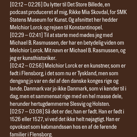
[02:12 – 02:26] Du lytter til Det Store Billede, en
podcast produceret af mig, Rikke Mia Skovdal, for SMK
Statens Museum for Kunst. Og afsnittet her hedder
Melchior Lorck og rejsen til Konstantinopel.
[02:29 – 02:41] Til at starte med mødes jeg med
Michael B. Rasmussen, der har en betydelig viden om
Melchior Lorck. Mit navn er Michael B. Rasmussen, og
jeg er kunsthistoriker.
[02:42 – 02:56] Melchior Lorck er en kunstner, som er
født i Flensborg, i det som nu er Tyskland, men som
dengang jo var en del af den danske konges rige og
lande. Danmark var jo ikke Danmark, som vi kender til i
dag, men et sammensat rige med en hel masse dele,
herunder hertugdømmerne Slesvig og Holsten.
[02:57 – 03:08] Så det er der, han er født. Han er født i
1526 eller 1527, vi ved det ikke helt nøjagtigt. Han er
opvokset som købmandssøn hos en af de førende
familier i Flensborg.