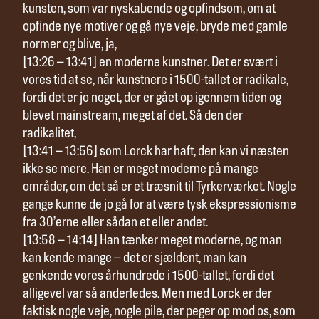
kunsten, som var nyskabende og opfindsom, om at
opfinde nye motiver og gå nye veje, bryde med gamle
normer og blive, ja,
[13:26 – 13:41] en moderne kunstner. Det er svært i
vores tid at se, når kunstnere i 1500-tallet er radikale,
fordi det er jo noget, der er gået op igennem tiden og
blevet mainstream, meget af det. Så den der
radikalitet,
[13:41 – 13:56] som Lorck har haft, den kan vi næsten
ikke se mere. Han er meget moderne på mange
områder, om det så er et træsnit til Tyrkerværket. Nogle
gange kunne de jo gå for at være tysk ekspressionisme
fra 30’erne eller sådan et eller andet.
[13:58 – 14:14] Han tænker meget moderne, og man
kan kende mange – det er sjældent, man kan
genkende vores århundrede i 1500-tallet, fordi det
alligevel var så anderledes. Men med Lorck er der
faktisk nogle veje, nogle pile, der peger op mod os, som