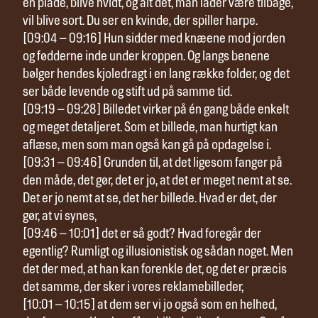
en plade, blive hvidt, og alt det, man lader være tilbage,
vil blive sort. Du ser en kvinde, der spiller harpe.
[09:04 – 09:16] Hun sidder med knæene mod jorden
og fødderne inde under kroppen. Og langs benene
bølger hendes kjoledragt i en lang række folder, og det
ser både levende og stift ud på samme tid.
[09:19 – 09:28] Billedet virker på én gang både enkelt
og meget detaljeret. Som et billede, man hurtigt kan
aflæse, men som man også kan gå på opdagelse i.
[09:31 – 09:46] Grunden til, at det ligesom fanger på
den måde, det gør, det er jo, at det er meget nemt at se.
Det er jo nemt at se, det her billede. Hvad er det, der
gør, at vi synes,
[09:46 – 10:01] det er så godt? Hvad foregår der
egentlig? Rumligt og illusionistisk og sådan noget. Men
det der med, at han kan forenkle det, og det er præcis
det samme, der sker i vores reklamebilleder,
[10:01 – 10:15] at dem ser vi jo også som en helhed,