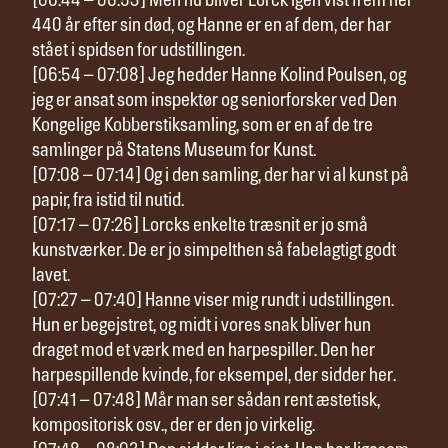
[06:44 – 06:53] Men nu bliver Lorck igen vist frem her
440 år efter sin død, og Hanne er en af dem, der har
stået i spidsen for udstillingen.
[06:54 – 07:08] Jeg hedder Hanne Kolind Poulsen, og
jeg er ansat som inspektør og seniorforsker ved Den
Kongelige Kobberstiksamling, som er en af de tre
samlinger på Statens Museum for Kunst.
[07:08 – 07:14] Og i den samling, der har vi al kunst på
papir, fra istid til nutid.
[07:17 – 07:26] Lorcks enkelte træsnit er jo små
kunstværker. De er jo simpelthen så fabelagtigt godt
lavet.
[07:27 – 07:40] Hanne viser mig rundt i udstillingen.
Hun er begejstret, og midt i vores snak bliver hun
draget mod et værk med en harpespiller. Den her
harpespillende kvinde, for eksempel, der sidder her.
[07:41 – 07:48] Mår man ser sådan rent æstetisk,
kompositorisk osv., der er den jo virkelig.