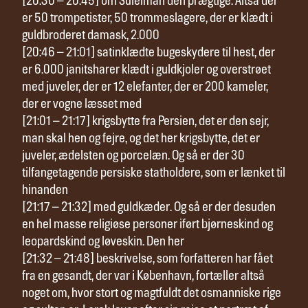
[20:30 – 20:45] om Suleiman den prægtige. Altså der
er 50 trompetister, 50 trommeslagere, der er klædt i
guldbroderet damask, 2.000
[20:46 – 21:01] satinklædte bugeskydere til hest, der
er 6.000 janitsharer klædt i guldkjoler og overstrøet
med juveler, der er 12 elefanter, der er 200 kameler,
der er vogne læsset med
[21:01 – 21:17] krigsbytte fra Persien, det er den sejr,
man skal hen og fejre, og det her krigsbytte, det er
juveler, ædelsten og porcelæn. Og så er der 30
tilfangetagende persiske statholdere, som er lænket til
hinanden
[21:17 – 21:32] med guldkæder. Og så er der desuden
en hel masse religiøse personer iført bjørneskind og
leopardskind og løveskin. Den her
[21:32 – 21:48] beskrivelse, som forfatteren har fået
fra en gesandt, der var i København, fortæller altså
noget om, hvor stort og magtfuldt det osmanniske rige