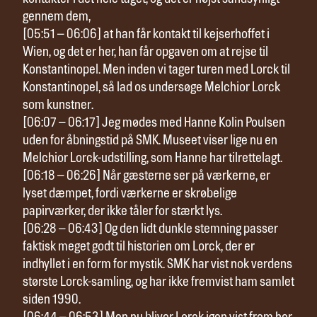
gennem dem,
[05:51 – 06:06] at han får kontakt til kejserhoffet i
Wien, og det er her, han får opgaven om at rejse til
Konstantinopel. Men inden vi tager turen med Lorck til
Konstantinopel, så lad os undersøge Melchior Lorck
som kunstner.
[06:07 – 06:17] Jeg mødes med Hanne Kolin Poulsen
uden for åbningstid på SMK. Museet viser lige nu en
Melchior Lorck-udstilling, som Hanne har tilrettelagt.
[06:18 – 06:26] Når gæsterne ser på værkerne, er
lyset dæmpet, fordi værkerne er skrøbelige
papirværker, der ikke tåler for stærkt lys.
[06:28 – 06:43] Og den lidt dunkle stemning passer
faktisk meget godt til historien om Lorck, der er
indhyllet i en form for mystik. SMK har vist nok verdens
største Lorck-samling, og har ikke fremvist ham samlet
siden 1990.