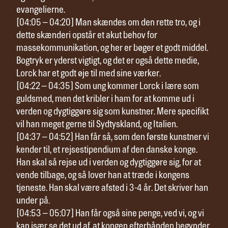
evangelierne.
[04:05 – 04:20] Man skændes om den rette tro, og i
dette skænderi opstår et akut behov for
massekommunikation, og her er bøger et godt middel.
Bogtryk er yderst vigtigt, og det er også dette medie,
Lorck har et godt øje til med sine værker.
[04:22 – 04:35] Som ung kommer Lorck i lære som
guldsmed, men det kribler i ham for at komme ud i
verden og dygtiggøre sig som kunstner. Mere specifikt
vil han meget gerne til Sydtyskland, og Italien.
[04:37 – 04:52] Han får så, som den første kunstner vi
kender til, et rejsestipendium af den danske konge.
Han skal så rejse ud i verden og dygtiggøre sig, for at
vende tilbage, og så lover han at træde i kongens
tjeneste. Han skal være afsted i 3-4 år. Det skriver han
under på.
[04:53 – 05:07] Han får også sine penge, ved vi, og vi
kan især se det ud af, at kongen efterhånden begynder