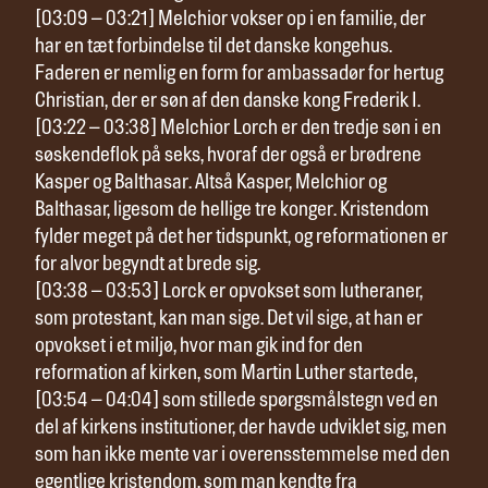
[03:09 – 03:21] Melchior vokser op i en familie, der
har en tæt forbindelse til det danske kongehus.
Faderen er nemlig en form for ambassadør for hertug
Christian, der er søn af den danske kong Frederik I.
[03:22 – 03:38] Melchior Lorch er den tredje søn i en
søskendeflok på seks, hvoraf der også er brødrene
Kasper og Balthasar. Altså Kasper, Melchior og
Balthasar, ligesom de hellige tre konger. Kristendom
fylder meget på det her tidspunkt, og reformationen er
for alvor begyndt at brede sig.
[03:38 – 03:53] Lorck er opvokset som lutheraner,
som protestant, kan man sige. Det vil sige, at han er
opvokset i et miljø, hvor man gik ind for den
reformation af kirken, som Martin Luther startede,
[03:54 – 04:04] som stillede spørgsmålstegn ved en
del af kirkens institutioner, der havde udviklet sig, men
som han ikke mente var i overensstemmelse med den
egentlige kristendom, som man kendte fra