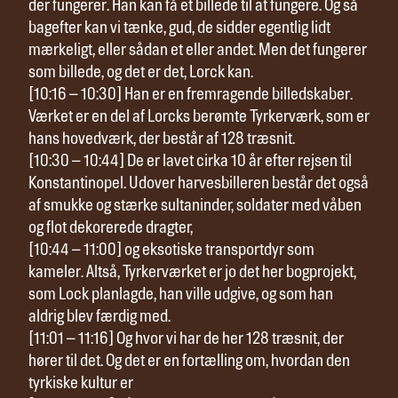
der fungerer. Han kan få et billede til at fungere. Og så
bagefter kan vi tænke, gud, de sidder egentlig lidt
mærkeligt, eller sådan et eller andet. Men det fungerer
som billede, og det er det, Lorck kan.
[10:16 – 10:30] Han er en fremragende billedskaber.
Værket er en del af Lorcks berømte Tyrkerværk, som er
hans hovedværk, der består af 128 træsnit.
[10:30 – 10:44] De er lavet cirka 10 år efter rejsen til
Konstantinopel. Udover harvesbilleren består det også
af smukke og stærke sultaninder, soldater med våben
og flot dekorerede dragter,
[10:44 – 11:00] og eksotiske transportdyr som
kameler. Altså, Tyrkerværket er jo det her bogprojekt,
som Lock planlagde, han ville udgive, og som han
aldrig blev færdig med.
[11:01 – 11:16] Og hvor vi har de her 128 træsnit, der
hører til det. Og det er en fortælling om, hvordan den
tyrkiske kultur er