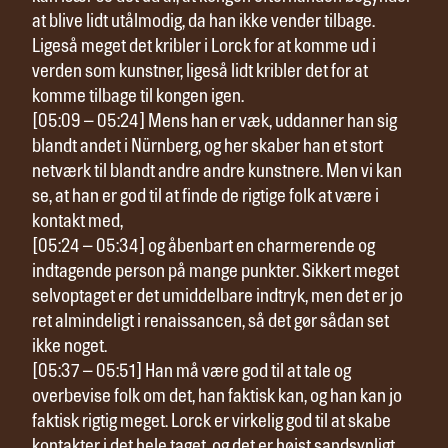
at blive lidt utålmodig, da han ikke vender tilbage.
Ligeså meget det kribler i Lorck for at komme ud i
verden som kunstner, ligeså lidt kribler det for at
komme tilbage til kongen igen.
[05:09 – 05:24] Mens han er væk, uddanner han sig
blandt andet i Nürnberg, og her skaber han et stort
netværk til blandt andre andre kunstnere. Men vi kan
se, at han er god til at finde de rigtige folk at være i
kontakt med,
[05:24 – 05:34] og åbenbart en charmerende og
indtagende person på mange punkter. Sikkert meget
selvoptaget er det umiddelbare indtryk, men det er jo
ret almindeligt i renaissancen, så det gør sådan set
ikke noget.
[05:37 – 05:51] Han må være god til at tale og
overbevise folk om det, han faktisk kan, og han kan jo
faktisk rigtig meget. Lorck er virkelig god til at skabe
kontakter i det hele taget, og det er højst sandsynligt