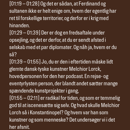
[01:19 – 01:28] Og det er sådan, at Ferdinand og
sultanen ikke er helt enige om, hvem der egentlig har
ret til forskellige territorier, og derfor er i krig med
hinanden.
[01:29 – 01:39] Der er dog en fredsaftale under
opsejling, og det er derfor, at du er sendt afsted i
selskab med et par diplomater. Og nåh ja, hvem er du
så?
[01:39 – 01:55] Jo, du er den i eftertiden måske lidt
glemte dansk-tyske kunstner Melchior Lorck,
hovedpersonen for den her podcast. En rejse- og
eventyrlysten person, der blandt andet sætter mange
spændende kunstprojekter i gang,
[01:55 – 02:11] er radikal for tiden, og som er temmelig
god til at iscenesætte sig selv. Og hvad skulle Melchior
Lorch så i Konstantinopel? Og hvem var han som
kunstner og som menneske? Det undersøger vi i det
her afsnit.