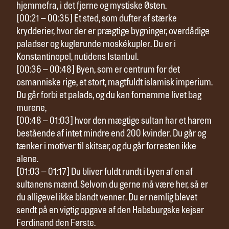
hjemmefra, i det fjerne og mystiske Østen.
[00:21 – 00:35] Et sted, som dufter af stærke
krydderier, hvor der er prægtige bygninger, overdådige
paladser og kuglerunde moskékupler. Du er i
Konstantinopel, nutidens Istanbul.
[00:36 – 00:48] Byen, som er centrum for det
osmanniske rige, et stort, magtfuldt islamisk imperium.
Du går forbi et palads, og du kan fornemme livet bag
murene,
[00:48 – 01:03] hvor den mægtige sultan har et harem
bestående af intet mindre end 200 kvinder. Du går og
tænker i motiver til skitser, og du går forresten ikke
alene.
[01:03 – 01:17] Du bliver fuldt rundt i byen af en af
sultanens mænd. Selvom du gerne må være her, så er
du alligevel ikke blandt venner. Du er nemlig blevet
sendt på en vigtig opgave af den Habsburgske kejser
Ferdinand den Første.