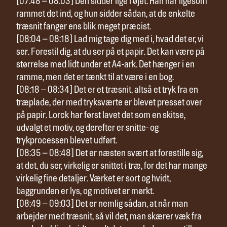
[07:48 – 08:03] Den sidder lige i øjet. Han har ligesom
rammet det ind, og hun sidder sådan, at de enkelte
træsnit fanger ens blik meget præcist.
[08:04 – 08:18] Lad mig tage dig med i, hvad det er, vi
ser. Forestil dig, at du ser på et papir. Det kan være på
størrelse med lidt under et A4-ark. Det hænger i en
ramme, men det er tænkt til at være i en bog.
[08:18 – 08:34] Det er et træsnit, altså et tryk fra en
træplade, der med tryksværte er blevet presset over
på papir. Lorck har først lavet det som en skitse,
udvalgt et motiv, og derefter er snitte- og
trykprocessen blevet udført.
[08:35 – 08:48] Det er næsten svært at forestille sig,
at det, du ser, virkelig er snittet i træ, for det har mange
virkelig fine detaljer. Værket er sort og hvidt,
baggrunden er lys, og motivet er mørkt.
[08:49 – 09:03] Det er nemlig sådan, at når man
arbejder med træsnit, så vil det, man skærer væk fra