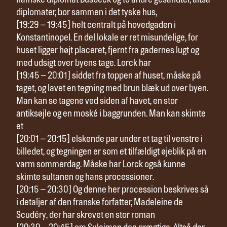
flamske diplomat Busbeck og to andre gesandter, altså
diplomater, bor sammen i det tyske hus,
[19:29 – 19:45] helt centralt på hovedgaden i
Konstantinopel. En del lokale er ret misundelige, for
huset ligger højt placeret, fjernt fra gadernes lugt og
med udsigt over byens tage. Lorck har
[19:45 – 20:01] siddet fra toppen af huset, måske på
taget, og lavet en tegning med brun blæk ud over byen.
Man kan se tagene ved siden af havet, en stor
antiksøjle og en moské i baggrunden. Man kan skimte
et
[20:01 – 20:15] elskende par under et tag til venstre i
billedet, og tegningen er som et tilfældigt øjeblik på en
varm sommerdag. Måske har Lorck også kunne
skimte sultanen og hans processioner.
[20:15 – 20:30] Og denne her procession beskrives så
i detaljer af den franske forfatter, Madeleine de
Scudéry, der har skrevet en stor roman