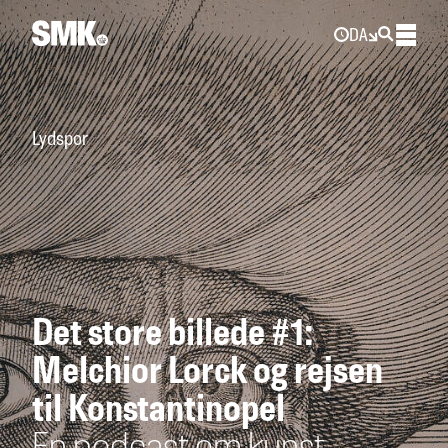
DA
Lydspor
Det store billede #1:
Melchior Lorck og rejsen
til Konstantinopel