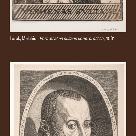
Lorck, Melchior,
Portræt af en sultans kone, profil t.h.
, 1581