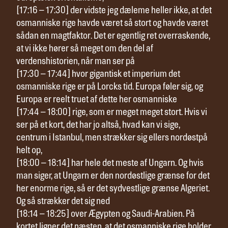
[17:16 – 17:30] der vidste jeg dæleme heller ikke, at det
osmanniske rige havde været så stort og havde været
sådan en magtfaktor. Det er egentlig ret overraskende,
at vi ikke hører så meget om den del af
verdenshistorien, når man ser på
[17:30 – 17:44] hvor gigantisk et imperium det
osmanniske rige er på Lorcks tid. Europa føler sig, og
Europa er reelt truet af dette her osmanniske
[17:44 – 18:00] rige, som er meget meget stort. Hvis vi
ser på et kort, det har jo altså, hvad kan vi sige,
centrum i Istanbul, men strækker sig ellers nordøstpå
helt op,
[18:00 – 18:14] har hele det meste af Ungarn. Og hvis
man siger, at Ungarn er den nordøstlige grænse for det
her enorme rige, så er det sydvestlige grænse Algeriet.
Og så strækker det sig ned
[18:14 – 18:25] over Ægypten og Saudi-Arabien. På
kortet ligner det næsten, at det osmanniske rige holder