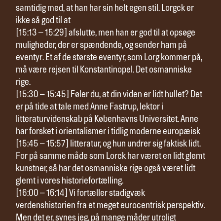
samtidig med, at han har sin helt egen stil. Lorgck er
ikke så god til at
[15:13 – 15:29] afslutte, men han er god til at opsøge
muligheder, der er spændende, og sender ham på
eventyr. Et af de største eventyr, som Lorg kommer på,
må være rejsen til Konstantinopel. Det osmanniske
rige.
[15:30 – 15:45] Føler du, at din viden er lidt hullet? Det
er på tide at tale med Anne Fastrup, lektor i
litteraturvidenskab på Københavns Universitet. Anne
har forsket i orientalismer i tidlig moderne europæisk
[15:45 – 15:57] litteratur, og hun undrer sig faktisk lidt.
For på samme måde som Lorck har været en lidt glemt
kunstner, så har det osmanniske rige også været lidt
glemt i vores historiefortælling.
[16:00 – 16:14] Vi fortæller stadigvæk
verdenshistorien fra et meget eurocentrisk perspektiv.
Men det er, synes jeg, på mange måder utroligt