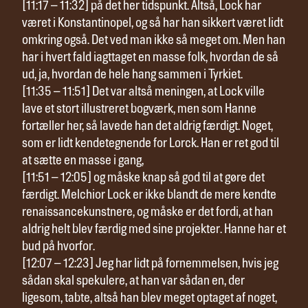
[11:17 – 11:32] på det her tidspunkt. Altså, Lock har
været i Konstantinopel, og så har han sikkert været lidt
omkring også. Det ved man ikke så meget om. Men han
har i hvert fald iagttaget en masse folk, hvordan de så
ud, ja, hvordan de hele hang sammen i Tyrkiet.
[11:35 – 11:51] Det var altså meningen, at Lock ville
lave et stort illustreret bogværk, men som Hanne
fortæller her, så lavede han det aldrig færdigt. Noget,
som er lidt kendetegnende for Lorck. Han er ret god til
at sætte en masse i gang,
[11:51 – 12:05] og måske knap så god til at gøre det
færdigt. Melchior Lock er ikke blandt de mere kendte
renaissancekunstnere, og måske er det fordi, at han
aldrig helt blev færdig med sine projekter. Hanne har et
bud på hvorfor.
[12:07 – 12:23] Jeg har lidt på fornemmelsen, hvis jeg
sådan skal spekulere, at han var sådan en, der
ligesom, tabte, altså han blev meget optaget af noget,