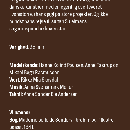
Følg Melchior Lorck (1526/1527-1588), den første
danske kunstner med en egentlig overleveret
livshistorie, i hans jagt på store projekter. Og ikke
mindst hans rejse til sultan Suleimans
sagnomspundne hovedstad.
Varighed
: 35 min
Medvirkende
: Hanne Kolind Poulsen, Anne Fastrup og
Mikael Bøgh Rasmussen
Vært
: Rikke Mia Skovdal
Musik
: Anna Svensmark Møller
Tak til
: Anna Sander Bie Andersen
Vi nævner
Bog
: Mademoiselle de Scudéry, Ibrahim ou l’illustre
bassa, 1641.