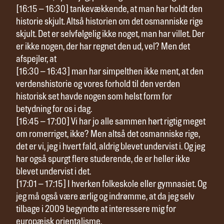
[16:15 – 16:30] tankevækkende, at man har holdt den
historie skjult. Altså historien om det osmanniske rige
skjult. Det er selvfølgelig ikke noget, man har villet. Der
er ikke nogen, der har regnet den ud, vel? Men det
afspejler, at
[16:30 – 16:43] man har simpelthen ikke ment, at den
verdenshistorie og vores forhold til den verden
historisk set havde nogen som helst form for
betydning for os i dag.
[16:45 – 17:00] Vi har jo alle sammen hørt rigtig meget
om romerriget, ikke? Men altså det osmanniske rige,
det er vi, jeg i hvert fald, aldrig blevet undervist i. Og jeg
har også spurgt flere studerende, de er heller ikke
blevet undervist i det.
[17:01 – 17:15] I hverken folkeskole eller gymnasiet. Og
jeg må også være ærlig og indrømme, at da jeg selv
tilbage i 2009 begyndte at interessere mig for
europæisk orientalisme,