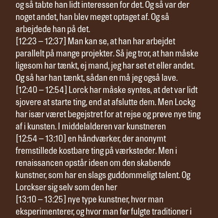
og så tabte han lidt interessen for det. Og så var der
noget andet, han blev meget optaget af. Og så
arbejdede han på det.
[12:23 – 12:37] Man kan se, at han har arbejdet
parallelt på mange projekter. Så jeg tror, at han måske
ligesom har tænkt, ej mand, jeg har set et eller andet.
Og så har han tænkt, sådan en må jeg også lave.
[12:40 – 12:54] Lorck har måske syntes, at det var lidt
sjovere at starte ting, end at afslutte dem. Men Lockg
har især været begejstret for at rejse og prøve nye ting
af i kunsten. I middelalderen var kunstneren
[12:54 – 13:10] en håndværker, der anonymt
fremstillede kostbare ting på værksteder. Men i
renaissancen opstår ideen om den skabende
kunstner, som har en slags guddommeligt talent. Og
Lorckser sig selv som den her
[13:10 – 13:25] nye type kunstner, hvor man
eksperimenterer, og hvor man før fulgte traditioner i