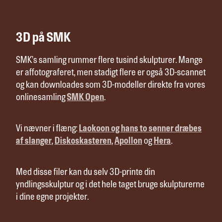
3D på SMK
SMK’s samling rummer flere tusind skulpturer. Mange
er affotograferet, men stadigt flere er også 3D-scannet
og kan downloades som 3D-modeller direkte fra vores
onlinesamling
SMK Open
.
Vi nævner i flæng:
Laokoon og hans to sønner dræbes
af slanger
,
Diskoskasteren
,
Apollon
og
Hera
.
Med disse filer kan du selv 3D-printe din
yndlingsskulptur og i det hele taget bruge skulpturerne
i dine egne projekter.