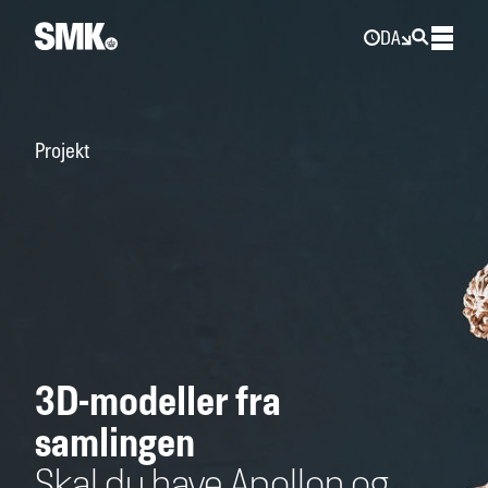
DA
Projekt
3D-modeller fra
samlingen
Skal du have Apollon og