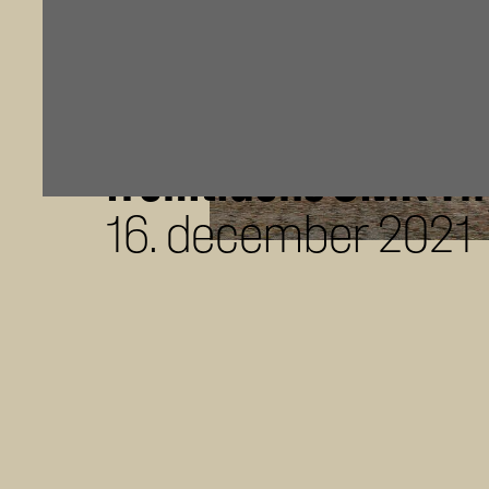
Kunst i særklasse f
rammer: Anerkendt
arkitektfirma skal 
fremtidens SMK Th
16. december 2021