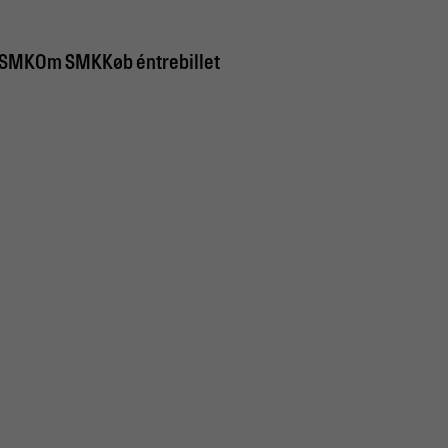
 SMK
Om SMK
Køb éntrebillet