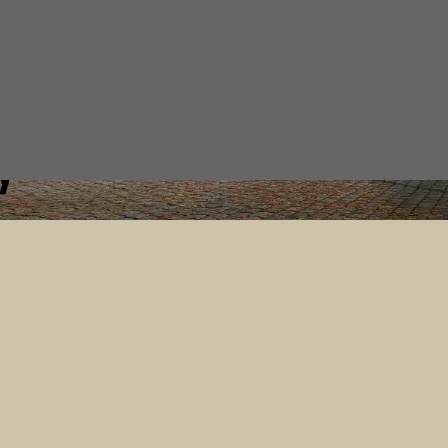
år nye
bygge
y