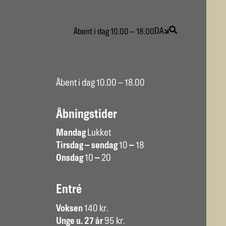
DA
Åbent i dag 10.00 – 18.00
Åbent i dag 10.00 – 18.00
Åbningstider
Mandag
Lukket
Tirsdag – søndag
10
–
18
Onsdag
10
–
20
Entré
Voksen
140 kr.
Unge u. 27 år
95 kr.