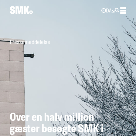
DA
Pressemeddelelse
Over en halv million
gæster besøgte SMK i