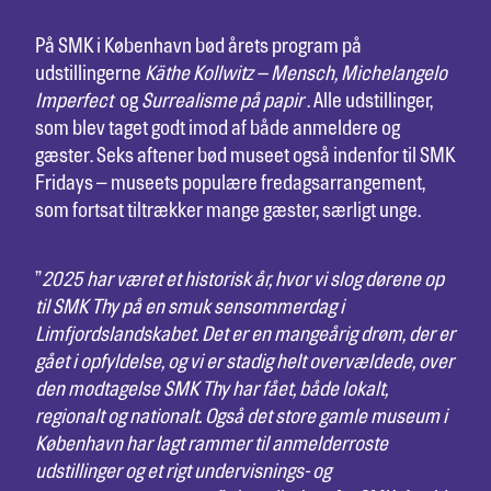
På SMK i København bød årets program på
udstillingerne
Käthe Kollwitz – Mensch, Michelangelo
Imperfect
og
Surrealisme på papir
. Alle udstillinger,
som blev taget godt imod af både anmeldere og
gæster. Seks aftener bød museet også indenfor til SMK
Fridays – museets populære fredagsarrangement,
som fortsat tiltrækker mange gæster, særligt unge.
”
2025 har været et historisk år, hvor vi slog dørene op
til SMK Thy på en smuk sensommerdag i
Limfjordslandskabet. Det er en mangeårig drøm, der er
gået i opfyldelse, og vi er stadig helt overvældede, over
den modtagelse SMK Thy har fået, både lokalt,
regionalt og nationalt. Også det store gamle museum i
København har lagt rammer til anmelderroste
udstillinger og et rigt undervisnings- og