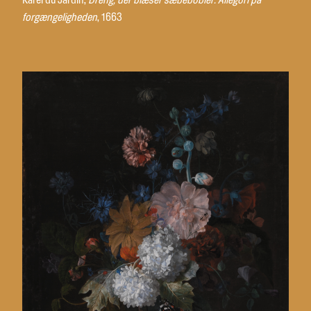
Karel du Jardin,
Dreng, der blæser sæbebobler. Allegori på
forgængeligheden
, 1663