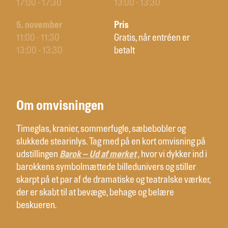
17:00 - 17:30
13:00 - 13:30
5. november
Pris
11:00 - 11:30
Gratis, når entréen er
13:00 - 13:30
betalt
Om omvisningen
Timeglas, kranier, sommerfugle, sæbebobler og
slukkede stearinlys. Tag med på en kort omvisning på
udstillingen
Barok – Ud af mørket
, hvor vi dykker ind i
barokkens symbolmættede billedunivers og stiller
skarpt på et par af de dramatiske og teatralske værker,
der er skabt til at bevæge, behage og belære
beskueren.