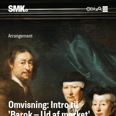
DA
Arrangement
Omvisning: Intro til
'Barok – Ud af mørket'