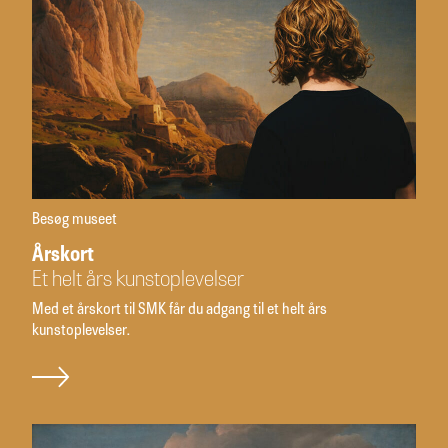
Besøg museet
Årskort
Et helt års kunstoplevel­ser
Med et årskort til SMK får du adgang til et helt års
kunstoplevelser.