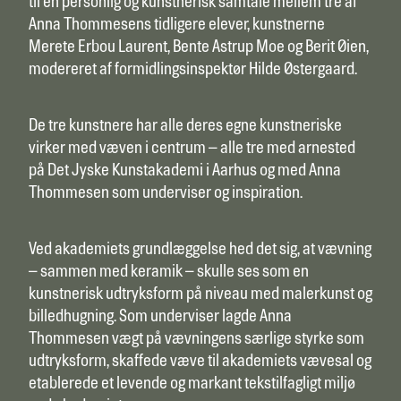
til en personlig og kunstnerisk samtale mellem tre af
Anna Thommesens tidligere elever, kunstnerne
Merete Erbou Laurent, Bente Astrup Moe og Berit Øien,
modereret af formidlingsinspektør Hilde Østergaard.
De tre kunstnere har alle deres egne kunstneriske
virker med væven i centrum – alle tre med arnested
på Det Jyske Kunstakademi i Aarhus og med Anna
Thommesen som underviser og inspiration.
Ved akademiets grundlæggelse hed det sig, at vævning
– sammen med keramik – skulle ses som en
kunstnerisk udtryksform på niveau med malerkunst og
billedhugning. Som underviser lagde Anna
Thommesen vægt på vævningens særlige styrke som
udtryksform, skaffede væve til akademiets vævesal og
etablerede et levende og markant tekstilfagligt miljø