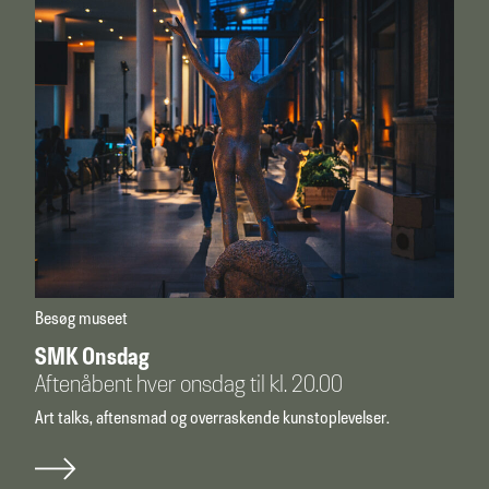
Besøg museet
SMK Onsdag
Aftenåbent hver onsdag til kl. 20.00
Art talks, aftensmad og overraskende kunstoplevelser.