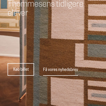
Thommesens tidligere
elever
Køb billet
Få vores nyhedsbrev