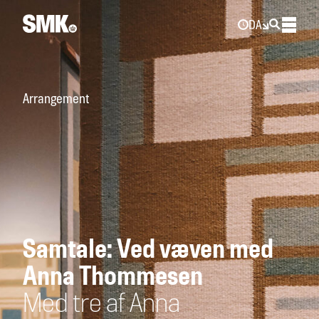
DA
Arrangement
Samtale: Ved væven med
Anna Thommesen
Med tre af Anna