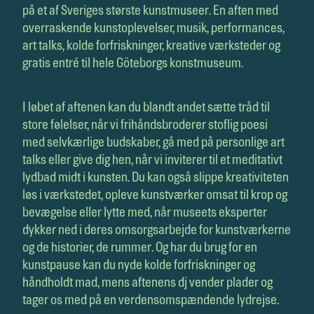
på et af Sveriges største kunstmuseer. En aften med
overraskende kunstoplevelser, musik, performances,
art talks, kolde forfriskninger, kreative værksteder og
gratis entré til hele Göteborgs konstmuseum.
I løbet af aftenen kan du blandt andet sætte tråd til
store følelser, når vi frihåndsbroderer stoflig poesi
med selvkærlige budskaber, gå med på personlige art
talks eller give dig hen, når vi inviterer til et meditativt
lydbad midt i kunsten. Du kan også slippe kreativiteten
løs i værkstedet, opleve kunstværker omsat til krop og
bevægelse eller lytte med, når museets eksperter
dykker ned i deres omsorgsarbejde for kunstværkerne
og de historier, de rummer. Og har du brug for en
kunstpause kan du nyde kolde forfriskninger og
håndholdt mad, mens aftenens dj vender plader og
tager os med på en verdensomspændende lydrejse.