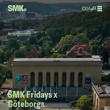
DA
Arrangement
SMK Fridays x
Göteborgs