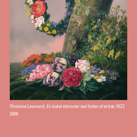
Christine Løvmand,
En buket blomster ved foden af et træ
, 1832
SMK