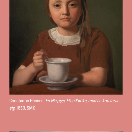
Constantin Hansen,
En lille pige, Elise Købke, med en kop foran
sig
, 1850. SMK