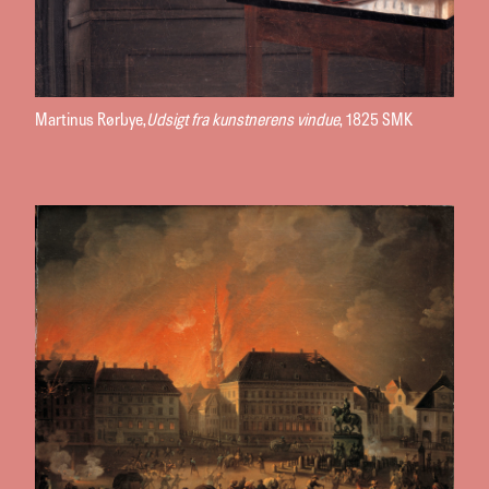
Martinus Rørbye,
Udsigt fra kunstnerens vindue
, 1825 SMK