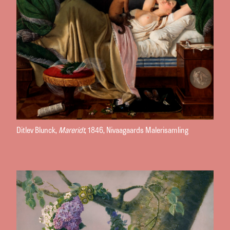
Ditlev Blunck,
Mareridt
, 1846, Nivaagaards Malerisamling