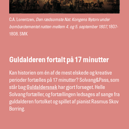
C.A. Lorentzen,
Den rædsomste Nat. Kongens Nytorv under
bombardementet natten mellem 4. og 5. september 1807
, 1807-
1808. SMK
Guldalderen fortalt på 17 minutter
Kan historien om én af de mest elskede og kreative
perioder fortælles på 17 minutter? Solvang&Pass, som
står bag
Guldaldersnak
har gjort forsøget. Helle
Solvang fortæller, og fortællingen ledsages af sange fra
guldalderen fortolket og spillet af pianist Rasmus Skov
Borring.