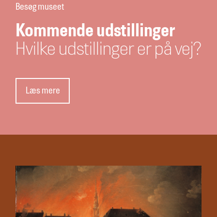
Besøg museet
Kommende udstillinger
Hvilke udstillinger er på vej?
Læs mere