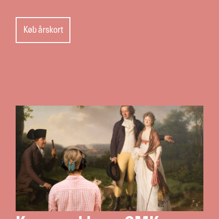
Køb årskort