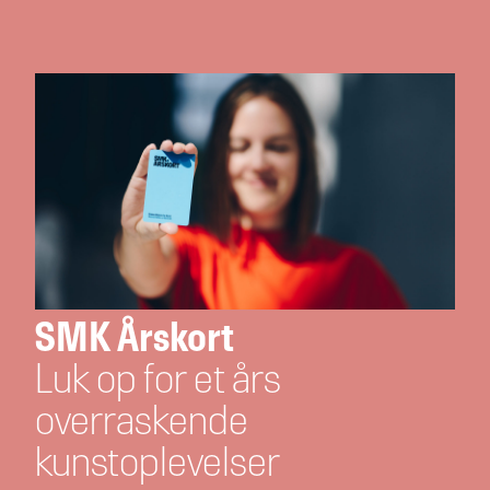
SMK Årskort
Luk op for et års
overraskende
kunstoplevelser