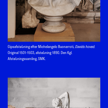
Gipsafstøbning efter Michelangelo Buonarroti,
Davids hoved
.
Original 1501-1503, afstøbning 1890. Den Kgl.
Afstøbningssamling, SMK.