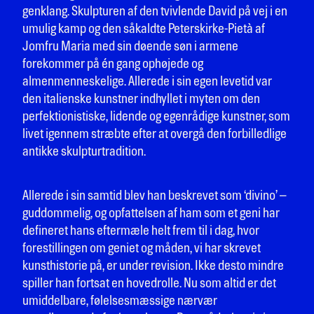
genklang. Skulpturen af den tvivlende David på vej i en
umulig kamp og den såkaldte Peterskirke-Pietà af
Jomfru Maria med sin døende søn i armene
forekommer på én gang ophøjede og
almenmenneskelige. Allerede i sin egen levetid var
den italienske kunstner indhyllet i myten om den
perfektionistiske, lidende og egenrådige kunstner, som
livet igennem stræbte efter at overgå den forbilledlige
antikke skulpturtradition.
Allerede i sin samtid blev han beskrevet som ‘divino’ –
guddommelig, og opfattelsen af ham som et geni har
defineret hans eftermæle helt frem til i dag, hvor
forestillingen om geniet og måden, vi har skrevet
kunsthistorie på, er under revision. Ikke desto mindre
spiller han fortsat en hovedrolle. Nu som altid er det
umiddelbare, følelsesmæssige nærvær