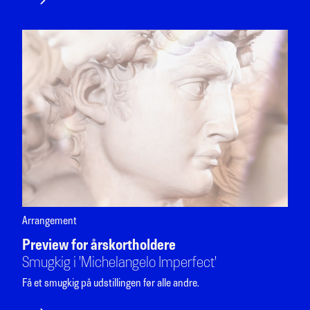
Arrangement
Preview for årskortholdere
Smugkig i 'Michelangelo Imperfect'
Få et smugkig på udstillingen før alle andre.