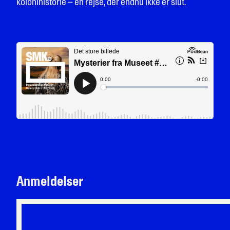
kolonihistorie – en rejse, der endnu ikke er slut.
Anmeldelser