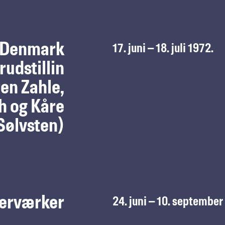
n Denmark
17. juni – 18. juli 1972.
rudstillin
ren Zahle,
h og Kåre
Sølvsten)
erværker
24. juni – 10. september