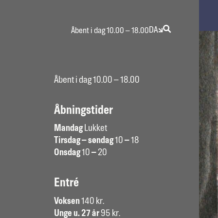
DA
Åbent i dag 10.00 – 18.00
Åbent i dag 10.00 – 18.00
Åbningstider
Mandag
Lukket
Tirsdag – søndag
10
–
18
Onsdag
10
–
20
Entré
Voksen
140 kr.
Unge u. 27 år
95 kr.