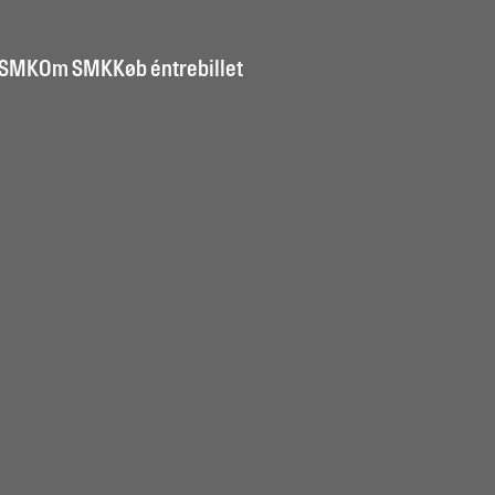
 SMK
Om SMK
Køb éntrebillet