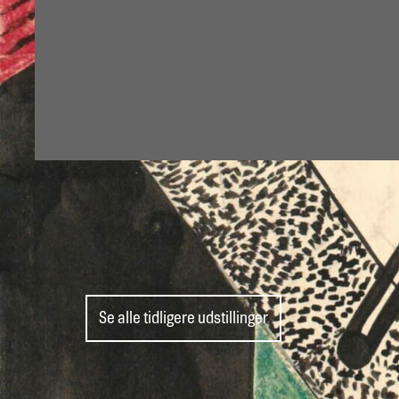
Udstillinger 1972
Årets særudstilling
Se alle tidligere udstillinger