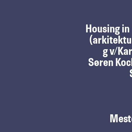
Housing i
(arkitektu
g v/Ka
Søren Koc
Mest