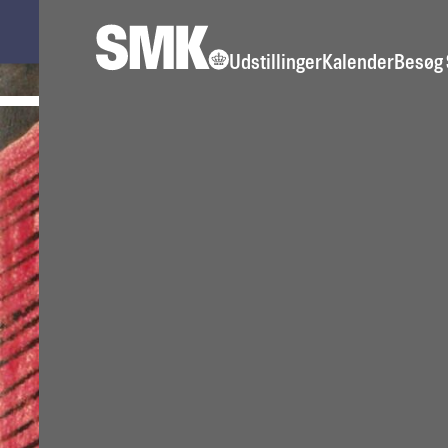
Udstillinger
Kalen­der
Besøg
Tidligere udstilling