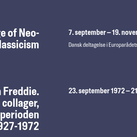
e of Neo-
7. september – 19. nov
lassicism
Dansk deltagelse i Europarådets 
 Freddie.
23. september 1972 – 21
 collager,
a perioden
927-1972